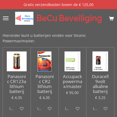
Gratis verzendkosten boven de € 125,00
Ga
direct
BeCu
Beveiliging
naar
de
hoofdinhoud
Hieronder kunt u batterijen vinden voor Visonic
Powermax/master.
Panasoni
Panasoni
Accupack
Duracell
c CR123a
c CR2
powerma
9volt
lithium
lithium
x/master
alkaline
batterij
batterij
batterij
€ 95,00
€ 4,35
€ 4,35
€ 3,25
In winkelwagen
In winkelwagen
In winkelwagen
In winkelwag