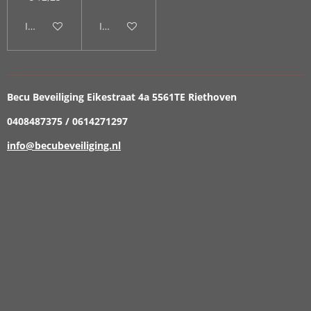
In winkelwagen
In winkelwagen
Becu Beveiliging Eikestraat 4a 5561TE Riethoven
0408487375 / 0614271297
info@becubeveiliging.nl