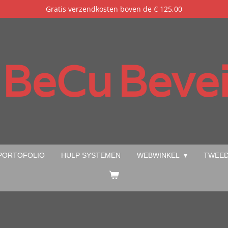
Gratis verzendkosten boven de € 125,00
BeCu
Bevei
PORTOFOLIO
HULP SYSTEMEN
WEBWINKEL
TWEED