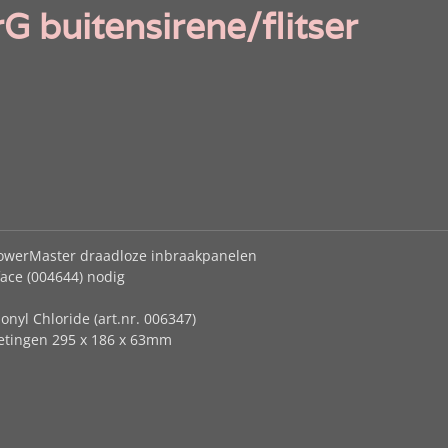
 buitensirene/flitser
 PowerMaster draadloze inbraakpanelen
rface (004644) nodig
ionyl Chloride (art.nr. 006347)
metingen 295 x 186 x 63mm