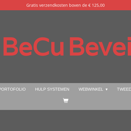
Gratis verzendkosten boven de € 125,00
BeCu
Bevei
PORTOFOLIO
HULP SYSTEMEN
WEBWINKEL
TWEED