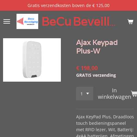
Gratis verzendkosten boven de € 125,00
Ga
direct
BeCu
Beveiliging
naar
de
hoofdinhoud
Ajax Keypad
Plus-W
€ 198,00
GRATIS verzending
In
winkelwagen
Ajax KeyPad Plus, Draadloos
touch bedieningspaneel
met RFID lezer, Wit, Batterij:
4xAA batterijen, Afmetingen