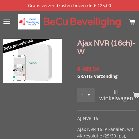
Gratis verzendkosten boven de € 125,00
Ga
direct
BeCu
Beveiliging
naar
de
hoofdinhoud
Ajax NVR (16ch)-
W
€ 489,54
GRATIS verzending
In
winkelwagen
AJ-NVR-16
Ajax NVR 16 IP kanalen, wit,
4K resolutie (25/30 fps),