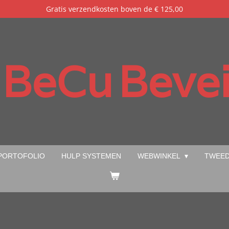
Gratis verzendkosten boven de € 125,00
BeCu
Bevei
PORTOFOLIO
HULP SYSTEMEN
WEBWINKEL
TWEED