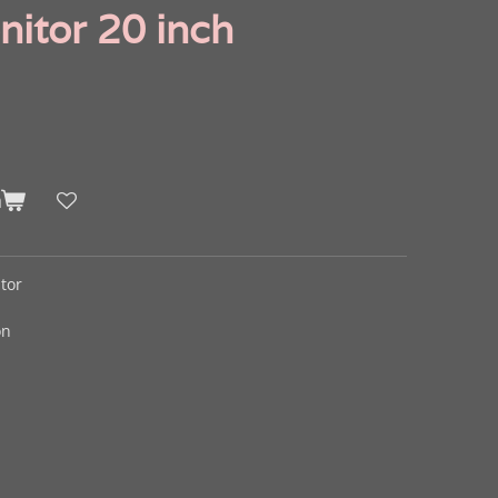
itor 20 inch
n
tor
on