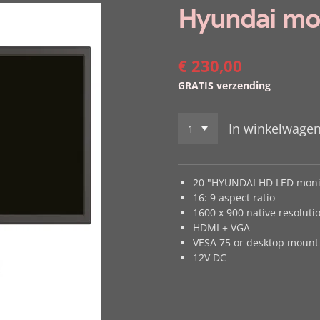
Hyundai mon
€ 230,00
GRATIS verzending
In winkelwage
20 "HYUNDAI HD LED moni
16: 9 aspect ratio
1600 x 900 native resoluti
HDMI + VGA
VESA 75 or desktop mount
12V DC