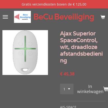
Gratis verzendkosten boven de € 125,00
Ga
direct
BeCu
Beveiliging
naar
de
hoofdinhoud
Ajax Superior
SpaceControl,
wit, draadloze
afstandsbedieni
ng
€ 45,38
In
winkelwagen
AJS-SPACE