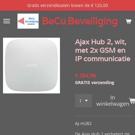
Gratis verzendkosten boven de € 125,00
Ga
direct
BeCu
Beveiliging
naar
de
hoofdinhoud
Ajax Hub 2, wit,
met 2x GSM en
IP communicatie
€ 304,96
GRATIS verzending
In
winkelwagen
AJ-HUB2
De Ajax Hub 2 verbetert de