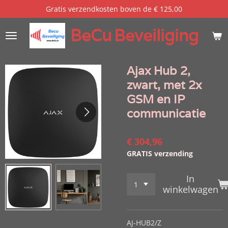
Gratis verzendkosten boven de € 125,00
Ga
direct
BeCu
Beveiliging
naar
de
hoofdinhoud
Ajax Hub 2,
zwart, met 2x
GSM en IP
communicatie
€ 304,96
GRATIS verzending
In
winkelwagen
AJ-HUB2/Z