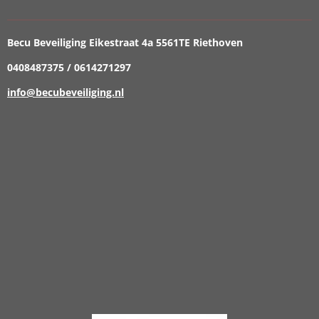
Becu Beveiliging Eikestraat 4a 5561TE Riethoven
0408487375 / 0614271297
info@becubeveiliging.nl