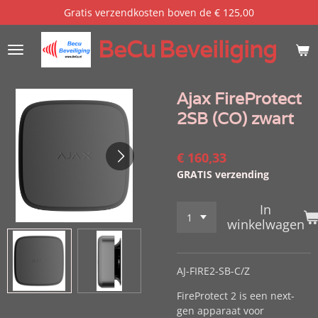
Gratis verzendkosten boven de € 125,00
Ga
direct
BeCu
Beveiliging
naar
de
hoofdinhoud
Ajax FireProtect
2SB (CO) zwart
€ 160,33
GRATIS verzending
In
winkelwagen
AJ-FIRE2-SB-C/Z
FireProtect 2 is een next-
gen apparaat voor