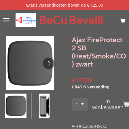
Gratis verzendkosten boven de € 125,00
Ga
direct
BeCu
Beveiliging
naar
de
hoofdinhoud
Ajax FireProtect
2 SB
(Heat/Smoke/CO
) zwart
€ 177,69
GRATIS verzending
In
winkelwagen
AJ-FIRE2-SB-HSC/Z