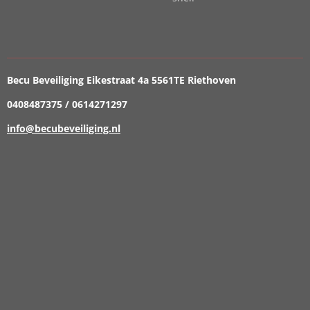
Becu Beveiliging Eikestraat 4a 5561TE Riethoven
0408487375 / 0614271297
info@becubeveiliging.nl