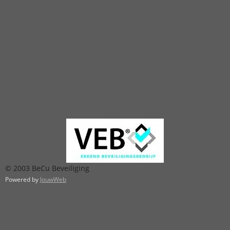
© 2003 BeCu Beveiliging
Powered by
JouwWeb