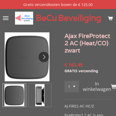
Gratis verzendkosten boven de € 125,00
Ga
direct
BeCu
Beveiliging
naar
de
hoofdinhoud
Ajax FireProtect
2 AC (Heat/CO)
zwart
€ 163,49
GRATIS verzending
In
winkelwagen
AJ-FIRE2-AC-HC/Z
FireProtect 2 AC is een