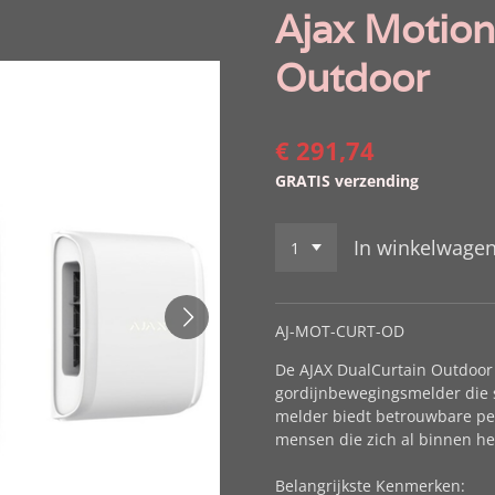
Ajax Motion
Outdoor
€ 291,74
GRATIS verzending
In winkelwage
AJ-MOT-CURT-OD
De AJAX DualCurtain Outdoor
gordijnbewegingsmelder die s
melder biedt betrouwbare per
mensen die zich al binnen he
Belangrijkste Kenmerken: