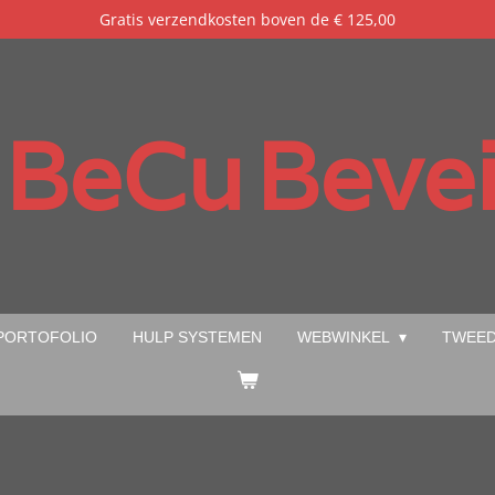
Gratis verzendkosten boven de € 125,00
BeCu
Bevei
PORTOFOLIO
HULP SYSTEMEN
WEBWINKEL
TWEED