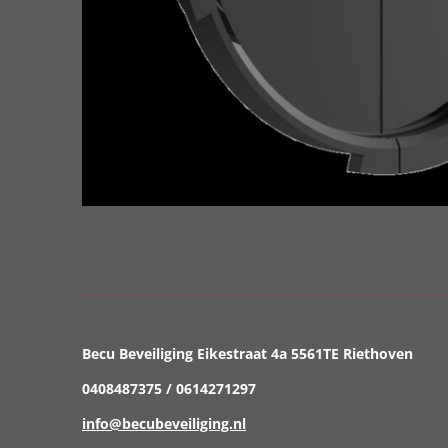
Becu Beveiliging Eikestraat 4a 5561TE Riethoven
0408487375 / 0614271297
info@becubeveiliging.nl