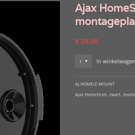
Ajax HomeSi
montagepla
€ 20,00
In winkelwage
AJ-HOME/Z-MOUNT
Ajax HomeSiren, zwart, mont