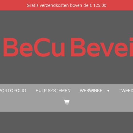
Gratis verzendkosten boven de € 125,00
BeCu
Bevei
PORTOFOLIO
HULP SYSTEMEN
WEBWINKEL
TWEED