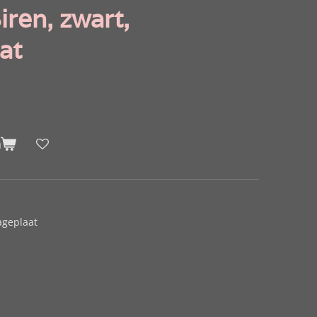
ren, zwart,
at
n
ageplaat