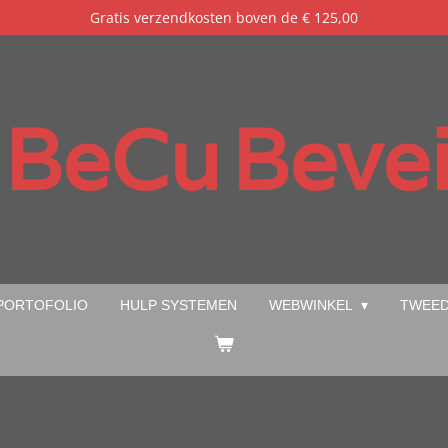
Gratis verzendkosten boven de € 125,00
BeCu
Bevei
PORTOFOLIO
HULP SYSTEMEN
WEBWINKEL
TWEED