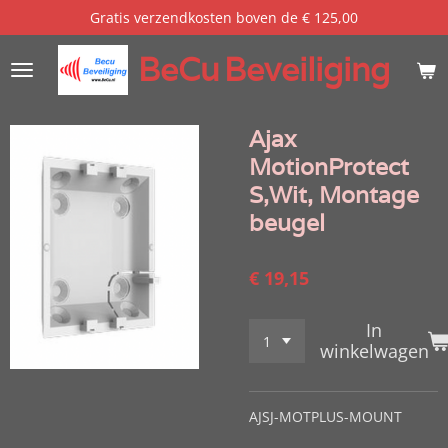
Gratis verzendkosten boven de € 125,00
Ga
direct
BeCu
Beveiliging
naar
de
hoofdinhoud
Ajax
MotionProtect
S,Wit, Montage
beugel
€ 19,15
In
winkelwagen
AJSJ-MOTPLUS-MOUNT