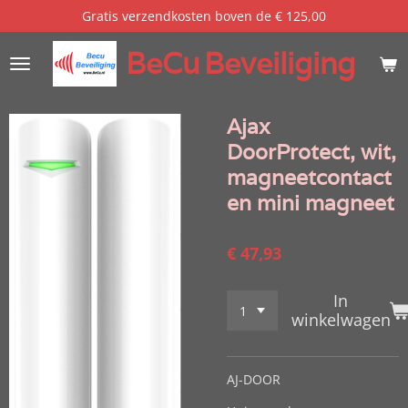
Gratis verzendkosten boven de € 125,00
Ga
direct
BeCu
Beveiliging
naar
de
hoofdinhoud
Ajax
DoorProtect, wit,
magneetcontact
en mini magneet
€ 47,93
In
winkelwagen
AJ-DOOR