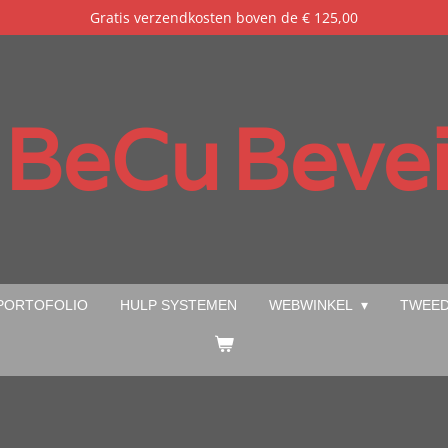
Gratis verzendkosten boven de € 125,00
BeCu
Bevei
PORTOFOLIO
HULP SYSTEMEN
WEBWINKEL
TWEED