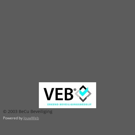
© 2003 BeCu Beveiliging
Powered by
JouwWeb