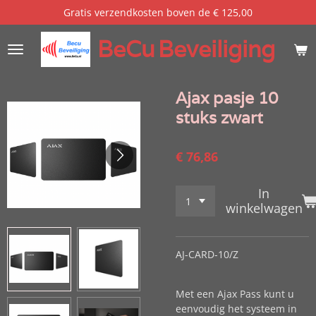
Gratis verzendkosten boven de € 125,00
Ga
direct
BeCu
Beveiliging
naar
de
hoofdinhoud
Ajax pasje 10
stuks zwart
€ 76,86
In
winkelwagen
AJ-CARD-10/Z
Met een Ajax Pass kunt u
eenvoudig het systeem in