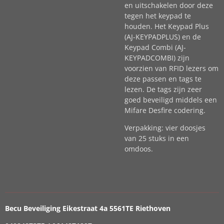
en uitschakelen door deze
tegen het keypad te
houden. Het Keypad Plus
(AJ-KEYPADPLUS) en de
Keypad Combi (AJ-
KEYPADCOMBI) zijn
voorzien van RFID lezers om
deze passen en tags te
lezen. De tags zijn zeer
goed beveiligd middels een
Mifare Desfire codering.
Verpakking: vier doosjes
van 25 stuks in een
omdoos.
Becu Beveiliging Eikestraat 4a 5561TE Riethoven