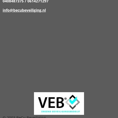
0408487375 / 0614271297
info@becubeveiliging.nl
© 2003 BeCu Beveiliging