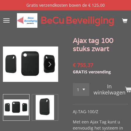
Gratis verzendkosten boven de € 125,00
Ga
direct
BeCu
Beveiliging
naar
de
hoofdinhoud
Ajax tag 100
stuks zwart
€ 755,37
GRATIS verzending
In
winkelwagen
AJ-TAG-100/Z
Met een Ajax Tag kunt u
eenvoudig het systeem in