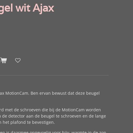
el wit Ajax
n
jax MotionCam. Ben ervan bewust dat deze beugel
rd met de schroeven die bij de MotionCam worden
m de detector aan de beugel te schroeven en de lange
 het plafond te bevestigen.
n is daarmee ongevoelig voor bijv. warmte in de zon.