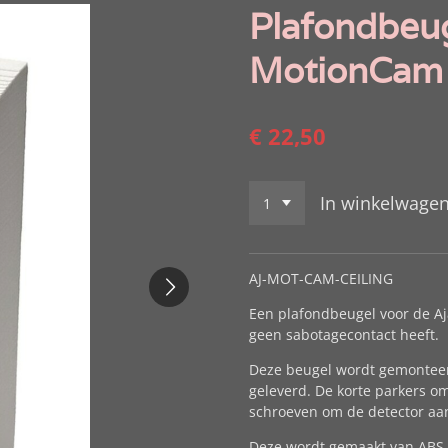
Plafondbeug
MotionCam
€ 22,50
In winkelwage
AJ-MOT-CAM-CEILING
Een plafondbeugel voor de A
geen sabotagecontact heeft.
Deze beugel wordt gemontee
geleverd. De korte parkers o
schroeven om de detector aan
Deze wordt gemaakt van ABS e