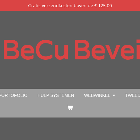
Gratis verzendkosten boven de € 125,00
BeCu
Bevei
PORTOFOLIO
HULP SYSTEMEN
WEBWINKEL
TWEED