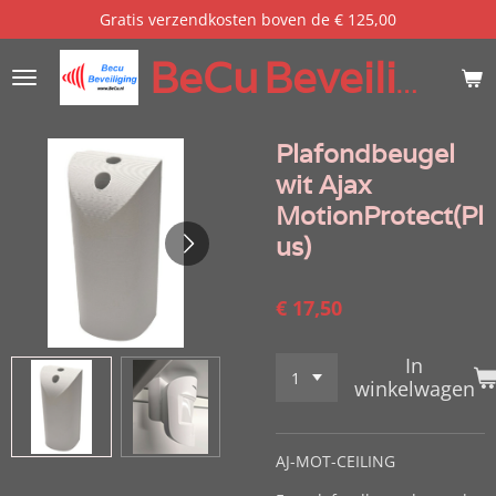
Gratis verzendkosten boven de € 125,00
Ga
direct
BeCu
Beveiliging
naar
de
hoofdinhoud
Plafondbeugel
wit Ajax
MotionProtect(Pl
us)
€ 17,50
In
winkelwagen
AJ-MOT-CEILING