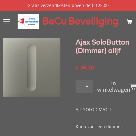
Gratis verzendkosten boven de € 125,00
Ga
direct
BeCu
Beveiliging
naar
de
hoofdinhoud
Ajax SoloButton
(Dimmer) olijf
€ 36,30
In
winkelwagen
AJL-SOLODIM/OLI
Knop voor één dimmer.