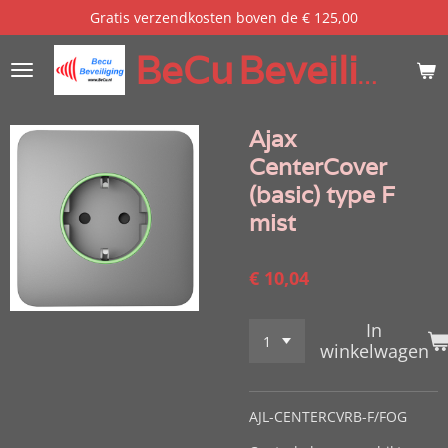
Gratis verzendkosten boven de € 125,00
Ga
direct
BeCu
Beveiliging
naar
de
hoofdinhoud
Ajax
CenterCover
(basic) type F
mist
€ 10,04
In
winkelwagen
AJL-CENTERCVRB-F/FOG