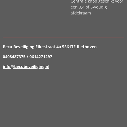
Centrale knop geschikt voor
een 3,4 of 5-voudig
afdekraam
Becu Beveiliging Eikestraat 4a 5561TE Riethoven
0408487375 / 0614271297
info@becubeveiliging.nl