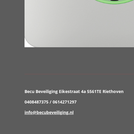
Becu Beveiliging Eikestraat 4a 5561TE Riethoven
0408487375 / 0614271297
info@becubeveiliging.nl