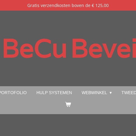
Gratis verzendkosten boven de € 125,00
BeCu
Bevei
PORTOFOLIO
HULP SYSTEMEN
WEBWINKEL
TWEED