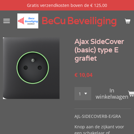
Gratis verzendkosten boven de € 125,00
Ga
direct
BeCu
Beveiliging
naar
de
hoofdinhoud
Ajax SideCover
(basic) type E
grafiet
€ 10,04
In
winkelwagen
AJL-SIDECOVERB-E/GRA
Knop aan de zijkant voor
een schakelaar of