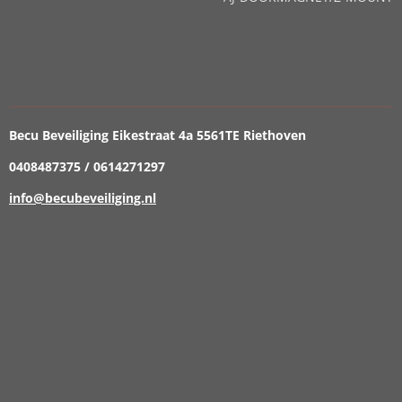
Becu Beveiliging Eikestraat 4a 5561TE Riethoven
0408487375 / 0614271297
info@becubeveiliging.nl