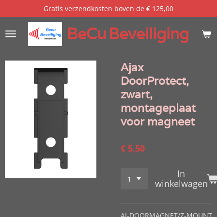
Gratis verzendkosten boven de € 125,00
Ga
direct
BeCu
Beveiliging
naar
de
hoofdinhoud
Ajax
DoorProtect,
zwart,
montageplaat
voor magneet
€ 5,50
In
winkelwagen
AJ-DOORMAGNET/Z-MOUNT