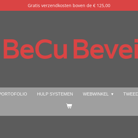
Gratis verzendkosten boven de € 125,00
BeCu
Bevei
PORTOFOLIO
HULP SYSTEMEN
WEBWINKEL
TWEED