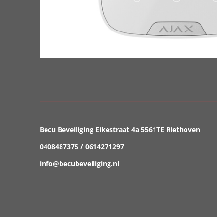
Becu Beveiliging Eikestraat 4a 5561TE Riethoven
0408487375 / 0614271297
info@becubeveiliging.nl