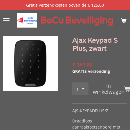
Gratis verzendkosten boven de € 125,00
Ga
direct
BeCu
Beveiliging
naar
de
hoofdinhoud
Ajax Keypad S
Plus, zwart
€ 181,82
GRATIS verzending
In
winkelwagen
AJS-KEYPADPLUS/Z
Draadloos
aanraaktoetsenbord met