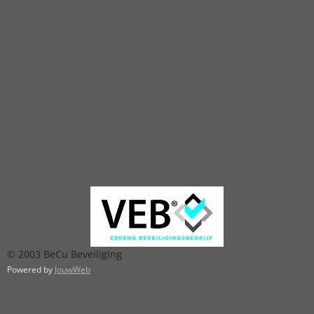
© 2003 BeCu Beveiliging
Powered by
JouwWeb