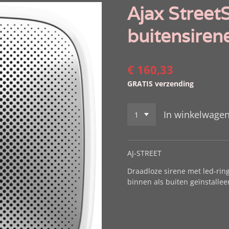
Ajax StreetS
buitensiren
€ 160,33
GRATIS verzending
In winkelwage
AJ-STREET
Draadloze sirene met led-rin
binnen als buiten geïnstalle