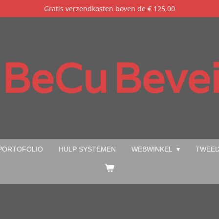
Gratis verzendkosten boven de € 125,00
BeCu
Bevei
PORTOFOLIO
HULP SYSTEMEN
WEBWINKEL
TWEED