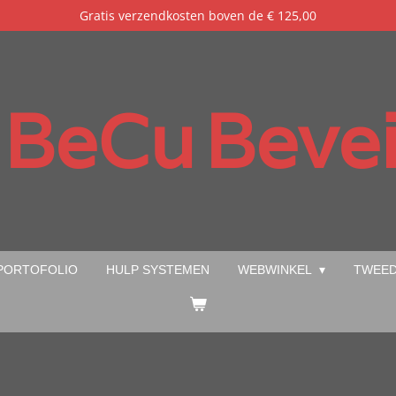
Gratis verzendkosten boven de € 125,00
BeCu
Bevei
PORTOFOLIO
HULP SYSTEMEN
WEBWINKEL
TWEED