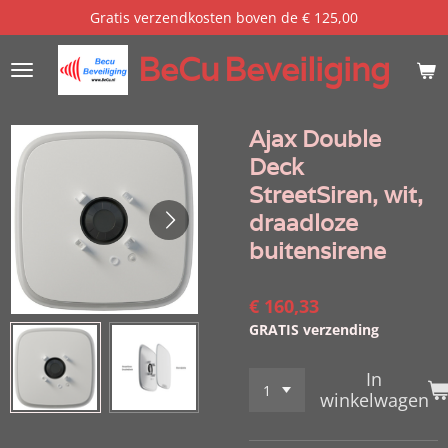
Gratis verzendkosten boven de € 125,00
Ga
direct
BeCu
Beveiliging
naar
de
hoofdinhoud
Ajax Double
Deck
StreetSiren, wit,
draadloze
buitensirene
€ 160,33
GRATIS verzending
In
winkelwagen