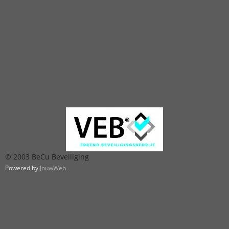
© 2003 BeCu Beveiliging
Powered by
JouwWeb