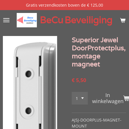
Gratis verzendkosten boven de € 125,00
Ga
direct
BeCu
Beveiliging
naar
de
hoofdinhoud
Superior Jewel
DoorProtectplus,
montage
magneet
€ 5,50
In
winkelwagen
AJSJ-DOORPLUS-MAGNET-
MOUNT